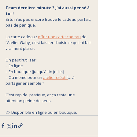
Team dernière minute ? J’ai aussi pensé à 
toi !
Si tu n’as pas encore trouvé le cadeau parfait, 
pas de panique.
La carte cadeau : 
offrir une carte cadeau
 de 
l’Atelier Gaby, c’est laisser choisir ce qui lui fait 
vraiment plaisir.
On peut l’utiliser :
– En ligne
– En boutique (jusqu’à fin juillet)
– Ou même pour un 
atelier créatif
… à 
partager ensemble ? 
C’est rapide, pratique, et ça reste une 
attention pleine de sens.
👉 Disponible en ligne ou en boutique.