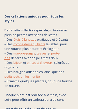
Des créations uniques pour tous les 
styles
Dans cette collection spéciale, tu trouveras 
plein de petites attentions délicates :
– Des 
étuis à lunettes
 pratiques et élégants
– Des 
cotons démaquillants
 lavables, pour 
une routine plus douce et écologique
– Des 
marque-pages
, 
tasses
 et 
porte-
clés
 décorés avec de jolis mots doux
– Des 
bijoux
 et 
pinces à cheveux
, colorés et 
originaux
– Des bougies artisanales, ainsi que des 
petits pots en Jesmonite
– Et même quelques plantes, pour une touche 
de nature. 
Chaque pièce est réalisée à la main, avec 
soin, pour offrir un cadeau qui a du sens.
Des prix tout doux et de beaux 