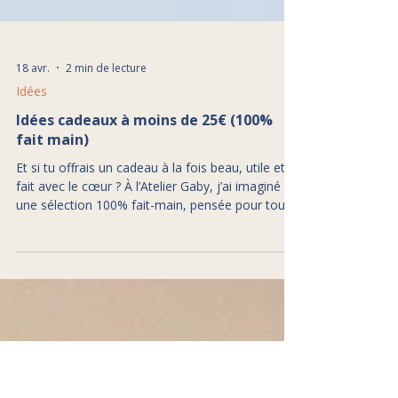
18 avr.
2 min de lecture
Idées
Idées cadeaux à moins de 25€ (100%
fait main)
Et si tu offrais un cadeau à la fois beau, utile et
fait avec le cœur ? À l’Atelier Gaby, j’ai imaginé
une sélection 100% fait-main, pensée pour tous
les budgets. À l’Atelier Gaby, j’ai imaginé une
sélection 100% fait-main, pensée pour gâter
toutes les mamans, quel que soit ton budget.