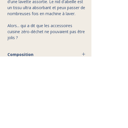
d'une lavette assortie. Le nid d'abeille est
un tissu ultra absorbant et peux passer de
nombreuses fois en machine à laver.
Alors... qui a dit que les accessoires
cuisine zéro-déchet ne pouvaient pas être
jolis ?
Composition
Coton
Dimensions
Éponge: 15x7cm
Entretien
Lavette: 24x24cm
Lavage en machine: délicat 30°C
Disclaimer
Séchage naturel (séchoir interdit)
Les créations de l’Atelier Gaby sont
entièrement réalisées à la main. De
légères variations ou petites
imperfections (dimensions, motifs,