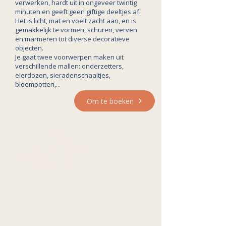
verwerken, hardt uit in ongeveer twintig
minuten en geeft geen giftige deeltjes af.
Het is licht, mat en voelt zacht aan, en is
gemakkelijk te vormen, schuren, verven
en marmeren tot diverse decoratieve
objecten.
Je gaat twee voorwerpen maken uit
verschillende mallen: onderzetters,
eierdozen, sieradenschaaltjes,
bloempotten,...
Om te boeken
± 2u30
1 tot 4 personen
Meegeleverde materialen
Drankje + hapje
65 > 75€ p.p.