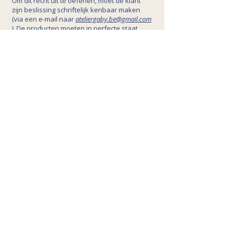
Om dit recht uit te oefenen, moet de klant
zijn beslissing schriftelijk kenbaar maken
(via een e-mail naar
ateliergaby.be@gmail.com
). De producten moeten in perfecte staat,
ongebruikt, in de originele verpakking en
vergezeld van de factuur worden
geretourneerd.
De kosten voor retourzending zijn voor
rekening van de klant.
Tenzij anders overeengekomen, vindt de
terugbetaling (inclusief de prijs van het/de
product(en) en de oorspronkelijke
verzendkosten) plaats binnen 14 dagen na
ontvangst van de geretourneerde
producten, via dezelfde betaalmethode die
is gebruikt voor de aankoop.
⚠️ Gepersonaliseerde, op maat gemaakte of
gebruikte producten kunnen niet worden
geretourneerd of terugbetaald.