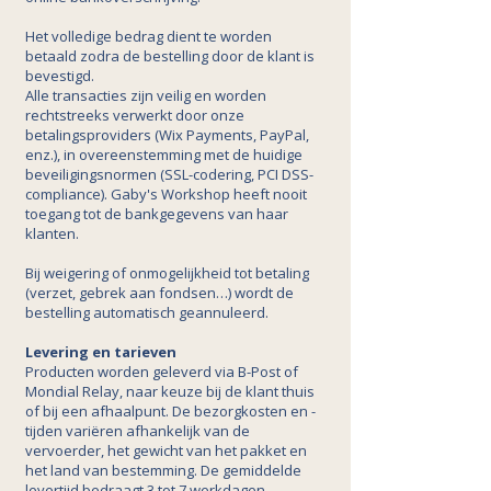
Het volledige bedrag dient te worden
betaald zodra de bestelling door de klant is
bevestigd.
Alle transacties zijn veilig en worden
rechtstreeks verwerkt door onze
betalingsproviders (Wix Payments, PayPal,
enz.), in overeenstemming met de huidige
beveiligingsnormen (SSL-codering, PCI DSS-
compliance). Gaby's Workshop heeft nooit
toegang tot de bankgegevens van haar
klanten.
Bij weigering of onmogelijkheid tot betaling
(verzet, gebrek aan fondsen…) wordt de
bestelling automatisch geannuleerd.
Levering en tarieven
Producten worden geleverd via B-Post of
Mondial Relay, naar keuze bij de klant thuis
of bij een afhaalpunt. De bezorgkosten en -
tijden variëren afhankelijk van de
vervoerder, het gewicht van het pakket en
het land van bestemming. De gemiddelde
levertijd bedraagt 3 tot 7 werkdagen