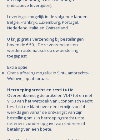
(indicatieve levertijden).
Levering is mogelijk in de volgende landen:
België, Frankrijk, Luxemburg, Portugal,
Nederland, Italië en Zwitserland.
U krijgt gratis verzending bij bestellingen
boven de € 50,-. Deze verzendkosten
worden automatisch op uw bestelling
toegepast.
Extra optie:
Gratis afhaling mogelijk in Sint-Lambrechts-
Woluwe, op afspraak.
Herroepingsrecht en restitutie
Overeenkomstig de artikelen VI.47 tot en met
VI.53 van het Wetboek van Economisch Recht
beschikt de klant over een termijn van 14
werkdagen vanaf de ontvangst van zijn
bestelling om zijn herroepingsrecht uit te
oefenen, zonder opgave van redenen of
betaling van een boete.