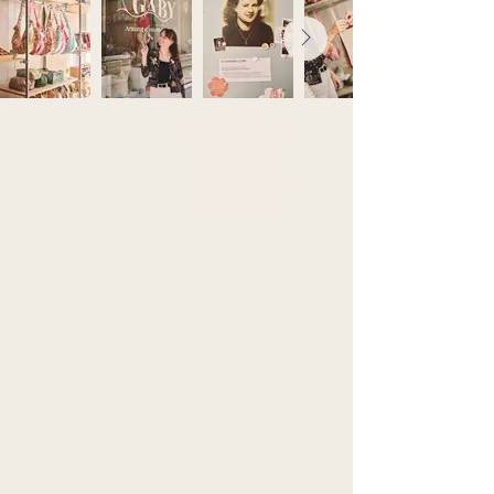
± 2u30
1 tot 4 personen
Meegeleverde
materialen
Drankje + hapje
50 > 75€