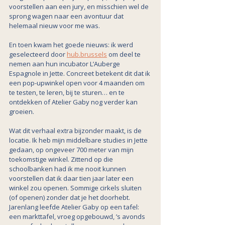
voorstellen aan een jury, en misschien wel de 
sprong wagen naar een avontuur dat 
helemaal nieuw voor me was.
En toen kwam het goede nieuws: ik werd 
geselecteerd door 
hub.brussels
 om deel te 
nemen aan hun incubator L’Auberge 
Espagnole in Jette. Concreet betekent dit dat ik 
een pop-upwinkel open voor 4 maanden om 
te testen, te leren, bij te sturen… en te 
ontdekken of Atelier Gaby nog verder kan 
groeien.
Wat dit verhaal extra bijzonder maakt, is de 
locatie. Ik heb mijn middelbare studies in Jette 
gedaan, op ongeveer 700 meter van mijn 
toekomstige winkel. Zittend op die 
schoolbanken had ik me nooit kunnen 
voorstellen dat ik daar tien jaar later een 
winkel zou openen. Sommige cirkels sluiten 
(of openen) zonder dat je het doorhebt.
Jarenlang leefde Atelier Gaby op een tafel: 
een markttafel, vroeg opgebouwd, ’s avonds 