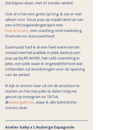
dat blijven doen, met of zonder winkel.
Ook al is het een grote sprong, ik sta er niet 
alleen voor. Deze pop-up maakt deel uit van 
een echt begeleidingstraject met 
hub.brussels
, met coaching rond marketing, 
financiën en duurzaamheid. 
Daarnaast had ik al een heel warm eerste 
contact met het publiek in Jette dankzij een 
pop-up bij RE:WORK, het café-coworking in 
Jette, een plek waar ik ongetwijfeld heel wat 
ochtenden zal doorbrengen voor de opening 
van de winkel.
Ik kijk er enorm naar uit om dit avontuur te 
starten en het met jullie te delen.Volg me 
gerust op Instagram en TikTok 
@
ateliergaby.be
, waar ik alle behind-the-
scenes deel.
Atelier Gaby x L’Auberge Espagnole