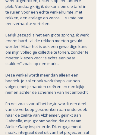
weer afgebroken, telkens op een andere 
plek. Vandaag krijg ik de kans om die tafel in 
te ruilen voor een echte winkelruimte, met 
rekken, een etalage en vooral… ruimte om 
een verhaal te vertellen.
Eerlijk gezegd is het een grote sprong. Ik werk 
enorm hard - al die rekken moeten gevuld 
worden! Maar het is ook een geweldige kans 
om mijn volledige collectie te tonen, zonder te 
moeten kiezen voor “slechts een paar 
stukken” zoals op een markt.
Deze winkel wordt meer dan alleen een 
boetiek. Je zal er ook workshops kunnen 
volgen, met je handen creëren en een kijkje 
nemen achter de schermen van het ambacht.
En net zoals vanaf het begin wordt een deel 
van de verkoop geschonken aan onderzoek 
naar de ziekte van Alzheimer, gelinkt aan 
Gabrielle, mijn grootmoeder, die de naam 
Atelier Gaby inspireerde. Dit engagement 
maakt integraal deel uit van het project en zal 