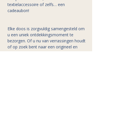
textielaccessoire of zelfs… een
cadeaubon!
Elke doos is zorgvuldig samengesteld om
u een uniek ontdekkingsmoment te
bezorgen. Of u nu van verrassingen houdt
of op zoek bent naar een origineel en
betaalbaar cadeau-idee, deze doos zal u
zeker bekoren.
Werkelijke waarde overtreft de betaalde
prijs: perfect om uzelf of iemand anders
te trakteren!
Dus… klaar om verrast te worden?